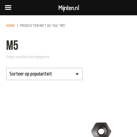
Mijnten.nl
HOME
\
PRODUCTEN MET DE TAG “M5”
m5
Enige resultaat weergegeven