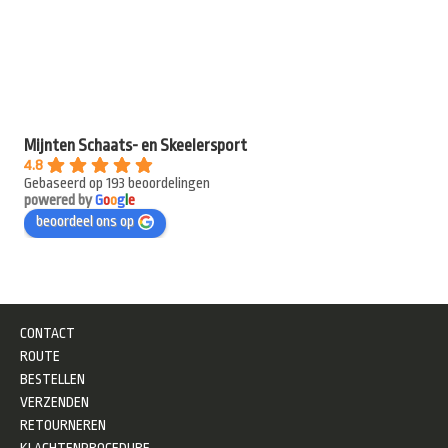
Mijnten Schaats- en Skeelersport
4.8
Gebaseerd op 193 beoordelingen
powered by
G
o
o
g
l
e
beoordeel ons op
CONTACT
ROUTE
BESTELLEN
VERZENDEN
RETOURNEREN