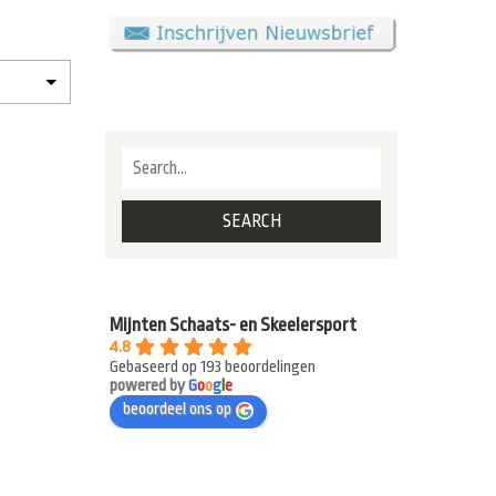
Mijnten Schaats- en Skeelersport
4.8
Gebaseerd op 193 beoordelingen
powered by
G
o
o
g
l
e
beoordeel ons op