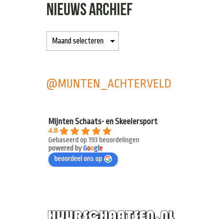
NIEUWS ARCHIEF
@MIJNTEN_ACHTERVELD
Mijnten Schaats- en Skeelersport
4.8
Gebaseerd op 193 beoordelingen
powered by
G
o
o
g
l
e
beoordeel ons op