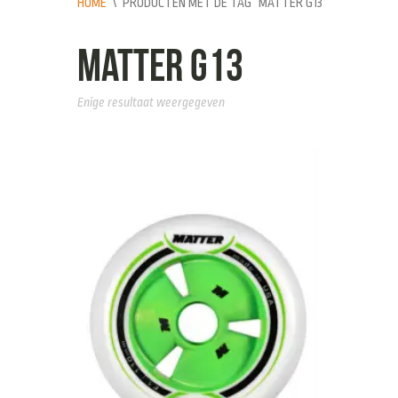
HOME
\
PRODUCTEN MET DE TAG “MATTER G13”
Matter G13
Enige resultaat weergegeven