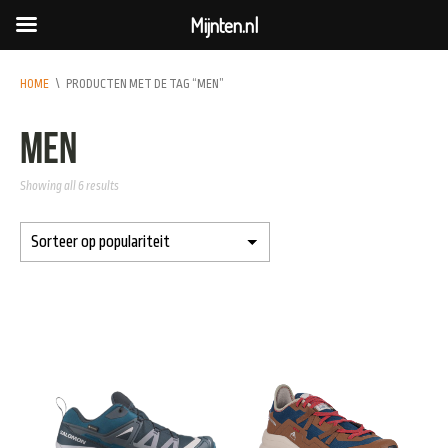
Mijnten.nl
HOME
\
PRODUCTEN MET DE TAG “MEN”
men
Showing all 6 results