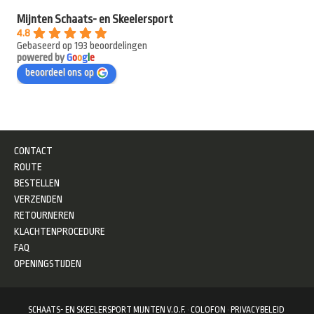
Mijnten Schaats- en Skeelersport
4.8
Gebaseerd op 193 beoordelingen
powered by
G
o
o
g
l
e
beoordeel ons op
CONTACT
ROUTE
BESTELLEN
VERZENDEN
RETOURNEREN
KLACHTENPROCEDURE
FAQ
OPENINGSTIJDEN
SCHAATS- EN SKEELERSPORT MIJNTEN V.O.F.
·
COLOFON
·
PRIVACYBELEID