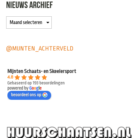
NIEUWS ARCHIEF
@MIJNTEN_ACHTERVELD
Mijnten Schaats- en Skeelersport
4.8
Gebaseerd op 193 beoordelingen
powered by
G
o
o
g
l
e
beoordeel ons op