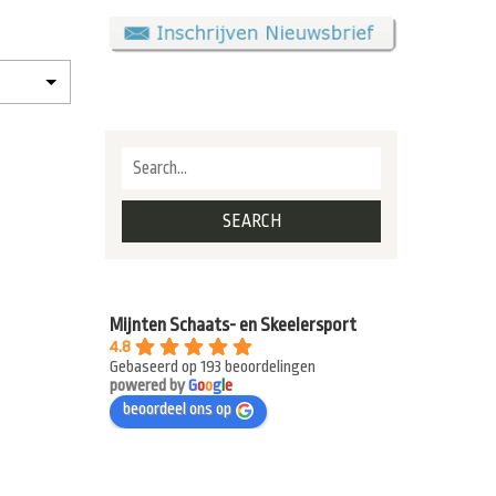
Mijnten Schaats- en Skeelersport
4.8
Gebaseerd op 193 beoordelingen
powered by
G
o
o
g
l
e
beoordeel ons op