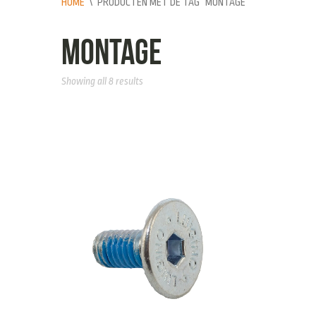
HOME
\
PRODUCTEN MET DE TAG “MONTAGE”
montage
Showing all 8 results