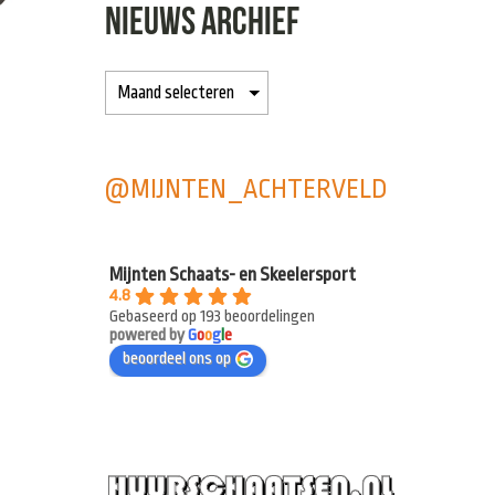
NIEUWS ARCHIEF
@MIJNTEN_ACHTERVELD
Mijnten Schaats- en Skeelersport
4.8
Gebaseerd op 193 beoordelingen
powered by
G
o
o
g
l
e
beoordeel ons op