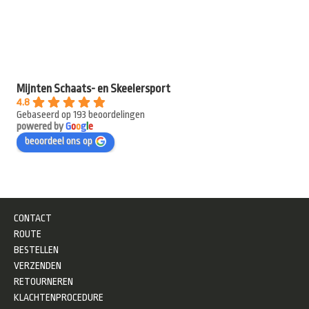
Mijnten Schaats- en Skeelersport
4.8
Gebaseerd op 193 beoordelingen
powered by
G
o
o
g
l
e
beoordeel ons op
CONTACT
ROUTE
BESTELLEN
VERZENDEN
RETOURNEREN
KLACHTENPROCEDURE