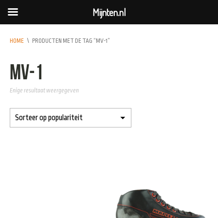
Mijnten.nl
HOME
\
PRODUCTEN MET DE TAG “MV-1”
MV-1
Enige resultaat weergegeven