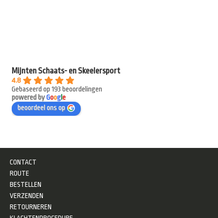
Mijnten Schaats- en Skeelersport
4.8
Gebaseerd op 193 beoordelingen
powered by
G
o
o
g
l
e
beoordeel ons op
CONTACT
ROUTE
BESTELLEN
VERZENDEN
RETOURNEREN