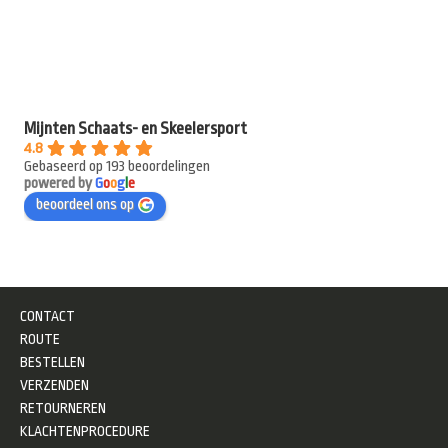
Mijnten Schaats- en Skeelersport
4.8
Gebaseerd op 193 beoordelingen
powered by
G
o
o
g
l
e
beoordeel ons op
CONTACT
ROUTE
BESTELLEN
VERZENDEN
RETOURNEREN
KLACHTENPROCEDURE