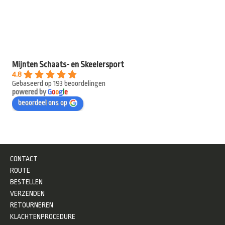
Mijnten Schaats- en Skeelersport
4.8
Gebaseerd op 193 beoordelingen
powered by
G
o
o
g
l
e
beoordeel ons op
CONTACT
ROUTE
BESTELLEN
VERZENDEN
RETOURNEREN
KLACHTENPROCEDURE