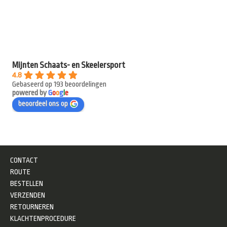
Mijnten Schaats- en Skeelersport
4.8
Gebaseerd op 193 beoordelingen
powered by
G
o
o
g
l
e
beoordeel ons op
CONTACT
ROUTE
BESTELLEN
VERZENDEN
RETOURNEREN
KLACHTENPROCEDURE