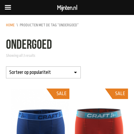
Mijnten.nl
HOME
\
PRODUCTEN MET DE TAG “ONDERGOED”
ondergoed
Showing all 3 results
SALE
SALE