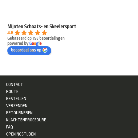
Mijnten Schaats- en Skeelersport
4.8
Gebaseerd op 193 beoordelingen
powered by
G
o
o
g
l
e
beoordeel ons op
CONTACT
ROUTE
BESTELLEN
VERZENDEN
RETOURNEREN
KLACHTENPROCEDURE
FAQ
OPENINGSTIJDEN