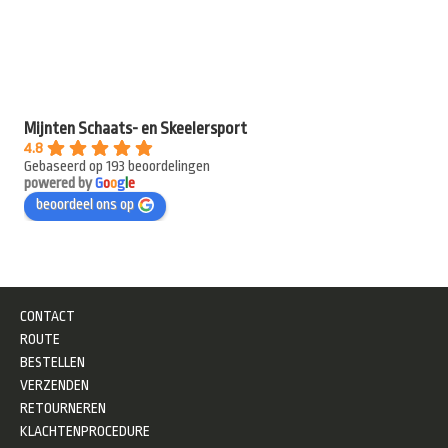
Mijnten Schaats- en Skeelersport
4.8
Gebaseerd op 193 beoordelingen
powered by
G
o
o
g
l
e
beoordeel ons op
CONTACT
ROUTE
BESTELLEN
VERZENDEN
RETOURNEREN
KLACHTENPROCEDURE