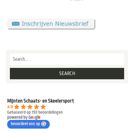
Mijnten Schaats- en Skeelersport
4.8
Gebaseerd op 193 beoordelingen
powered by
G
o
o
g
l
e
beoordeel ons op