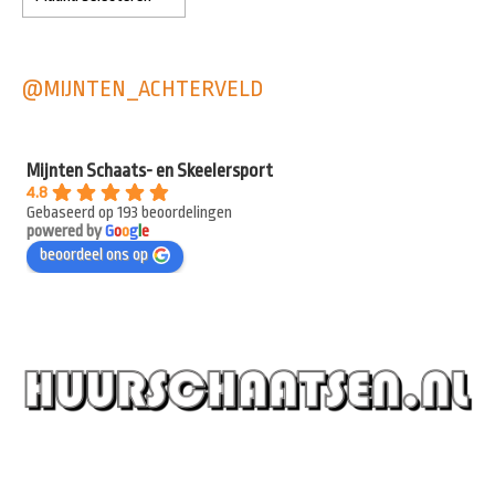
@MIJNTEN_ACHTERVELD
Mijnten Schaats- en Skeelersport
4.8
Gebaseerd op 193 beoordelingen
powered by
G
o
o
g
l
e
beoordeel ons op