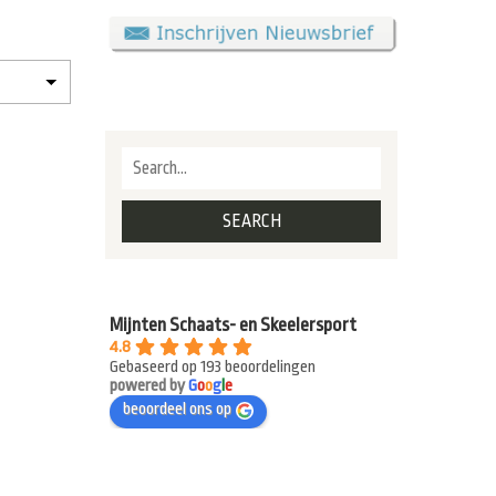
Mijnten Schaats- en Skeelersport
4.8
Gebaseerd op 193 beoordelingen
powered by
G
o
o
g
l
e
beoordeel ons op