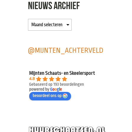
NIEUWS ARCHIEF
@MIJNTEN_ACHTERVELD
Mijnten Schaats- en Skeelersport
4.8
Gebaseerd op 193 beoordelingen
powered by
G
o
o
g
l
e
beoordeel ons op