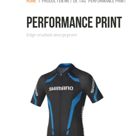
HOME
\
PRODUCTEN MET DE TAG “PERFORMANCE PRINT”
Performance Print
Enige resultaat weergegeven