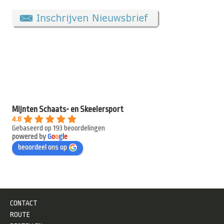
Mijnten Schaats- en Skeelersport
4.8
Gebaseerd op 193 beoordelingen
powered by
G
o
o
g
l
e
beoordeel ons op
CONTACT
ROUTE