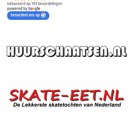
Gebaseerd op 193 beoordelingen
powered by
G
o
o
g
l
e
beoordeel ons op