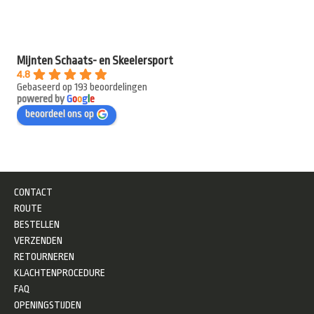
Mijnten Schaats- en Skeelersport
4.8
Gebaseerd op 193 beoordelingen
powered by
G
o
o
g
l
e
beoordeel ons op
CONTACT
ROUTE
BESTELLEN
VERZENDEN
RETOURNEREN
KLACHTENPROCEDURE
FAQ
OPENINGSTIJDEN