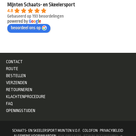
Mijnten Schaats- en Skeelersport
4.8
Gebaseerd op 193 beoordelingen
powered by
G
o
o
g
l
e
beoordeel ons op
CONTACT
ROUTE
BESTELLEN
VERZENDEN
RETOURNEREN
KLACHTENPROCEDURE
FAQ
OPENINGSTIJDEN
SCHAATS- EN SKEELERSPORT MIJNTEN V.O.F.
·
COLOFON
·
PRIVACYBELEID