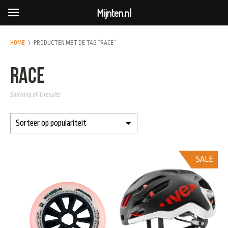
Mijnten.nl
HOME
\
PRODUCTEN MET DE TAG “RACE”
Race
Showing all 6 results
SALE