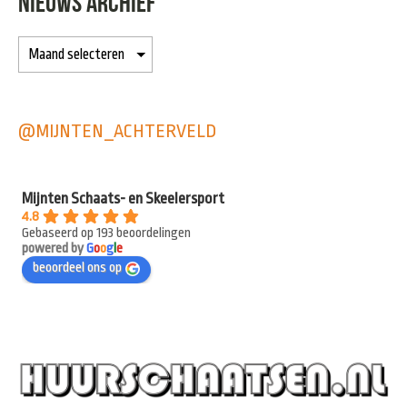
NIEUWS ARCHIEF
@MIJNTEN_ACHTERVELD
Mijnten Schaats- en Skeelersport
4.8
Gebaseerd op 193 beoordelingen
powered by
G
o
o
g
l
e
beoordeel ons op