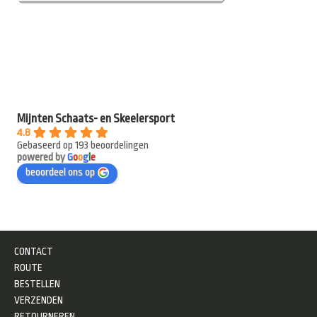
Mijnten Schaats- en Skeelersport
4.8
Gebaseerd op 193 beoordelingen
powered by
G
o
o
g
l
e
beoordeel ons op
CONTACT
ROUTE
BESTELLEN
VERZENDEN
RETOURNEREN