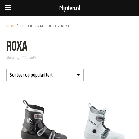
Mijnten.nl
HOME
\
PRODUCTEN MET DE TAG “ROXA”
roxa
Showing all 3 results