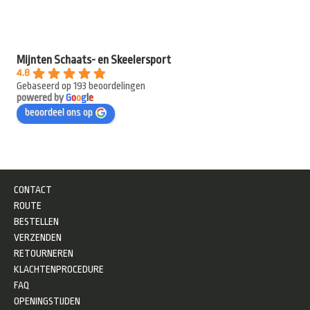
Mijnten Schaats- en Skeelersport
4.8
Gebaseerd op 193 beoordelingen
powered by
G
o
o
g
l
e
beoordeel ons op
CONTACT
ROUTE
BESTELLEN
VERZENDEN
RETOURNEREN
KLACHTENPROCEDURE
FAQ
OPENINGSTIJDEN