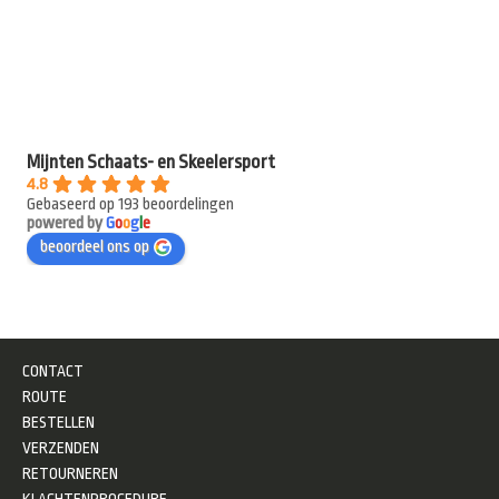
Mijnten Schaats- en Skeelersport
4.8
Gebaseerd op 193 beoordelingen
powered by
G
o
o
g
l
e
beoordeel ons op
CONTACT
ROUTE
BESTELLEN
VERZENDEN
RETOURNEREN