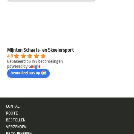
Mijnten Schaats- en Skeelersport
4.8
Gebaseerd op 193 beoordelingen
powered by
G
o
o
g
l
e
beoordeel ons op
CONTACT
ROUTE
BESTELLEN
VERZENDEN
RETOURNEREN