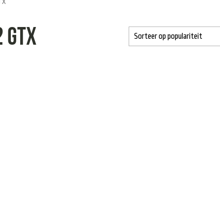
TX”
2 GTX