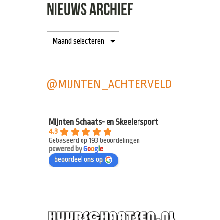
NIEUWS ARCHIEF
@MIJNTEN_ACHTERVELD
Mijnten Schaats- en Skeelersport
4.8
Gebaseerd op 193 beoordelingen
powered by
G
o
o
g
l
e
beoordeel ons op