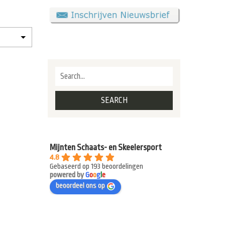
Mijnten Schaats- en Skeelersport
4.8
Gebaseerd op 193 beoordelingen
powered by
G
o
o
g
l
e
beoordeel ons op