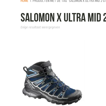
HOME
\
PRODUCTEN MET DE TAG “SALOMON X ULTRA MID 2 G
Salomon X Ultra Mid 
Enige resultaat weergegeven