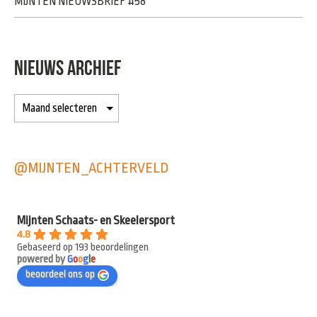
MIJNTEN NIEUWSBRIEF #58
NIEUWS ARCHIEF
@MIJNTEN_ACHTERVELD
Mijnten Schaats- en Skeelersport
4.8
Gebaseerd op 193 beoordelingen
powered by
G
o
o
g
l
e
beoordeel ons op