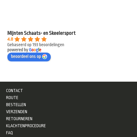
Mijnten Schaats- en Skeelersport
4.8
Gebaseerd op 193 beoordelingen
powered by
G
o
o
g
l
e
beoordeel ons op
CONTACT
ROUTE
BESTELLEN
VERZENDEN
RETOURNEREN
KLACHTENPROCEDURE
FAQ