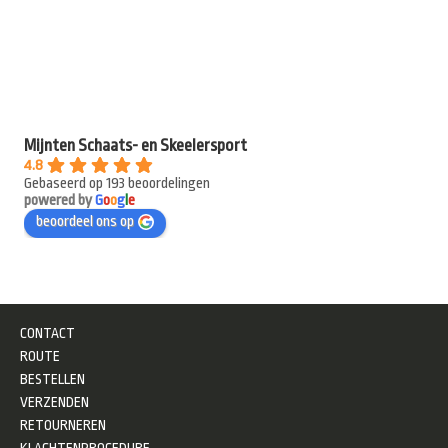
Mijnten Schaats- en Skeelersport
4.8
Gebaseerd op 193 beoordelingen
powered by
G
o
o
g
l
e
beoordeel ons op
CONTACT
ROUTE
BESTELLEN
VERZENDEN
RETOURNEREN