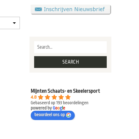
Mijnten Schaats- en Skeelersport
4.8
Gebaseerd op 193 beoordelingen
powered by
G
o
o
g
l
e
beoordeel ons op