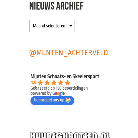
NIEUWS ARCHIEF
@MIJNTEN_ACHTERVELD
Mijnten Schaats- en Skeelersport
4.8
Gebaseerd op 193 beoordelingen
powered by
G
o
o
g
l
e
beoordeel ons op