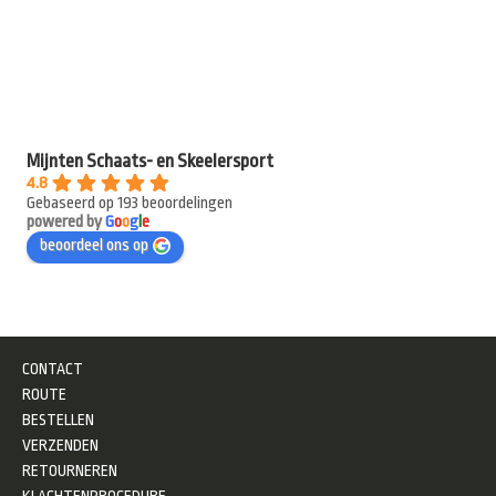
Mijnten Schaats- en Skeelersport
4.8
Gebaseerd op 193 beoordelingen
powered by
G
o
o
g
l
e
beoordeel ons op
CONTACT
ROUTE
BESTELLEN
VERZENDEN
RETOURNEREN