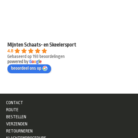
Mijnten Schaats- en Skeelersport
4.8
Gebaseerd op 193 beoordelingen
powered by
G
o
o
g
l
e
beoordeel ons op
CONTACT
ROUTE
BESTELLEN
VERZENDEN
RETOURNEREN