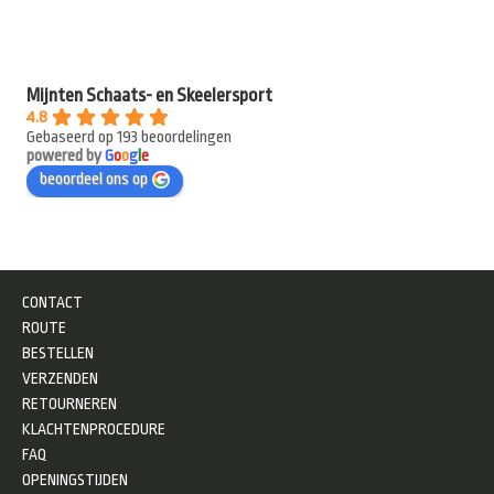
Mijnten Schaats- en Skeelersport
4.8
Gebaseerd op 193 beoordelingen
powered by
G
o
o
g
l
e
beoordeel ons op
CONTACT
ROUTE
BESTELLEN
VERZENDEN
RETOURNEREN
KLACHTENPROCEDURE
FAQ
OPENINGSTIJDEN