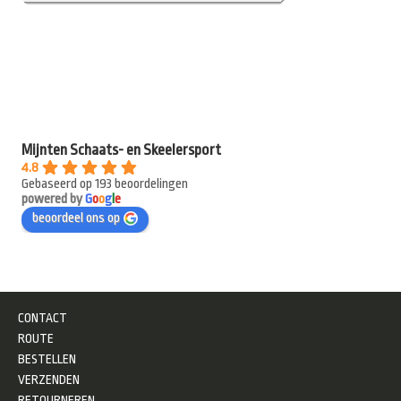
Mijnten Schaats- en Skeelersport
4.8
Gebaseerd op 193 beoordelingen
powered by
G
o
o
g
l
e
beoordeel ons op
CONTACT
ROUTE
BESTELLEN
VERZENDEN
RETOURNEREN