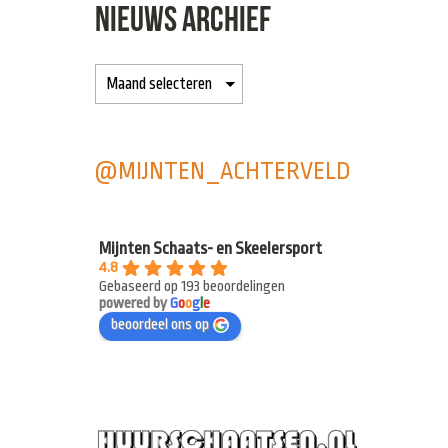
NIEUWS ARCHIEF
@MIJNTEN_ACHTERVELD
Mijnten Schaats- en Skeelersport
4.8
Gebaseerd op 193 beoordelingen
powered by
G
o
o
g
l
e
beoordeel ons op