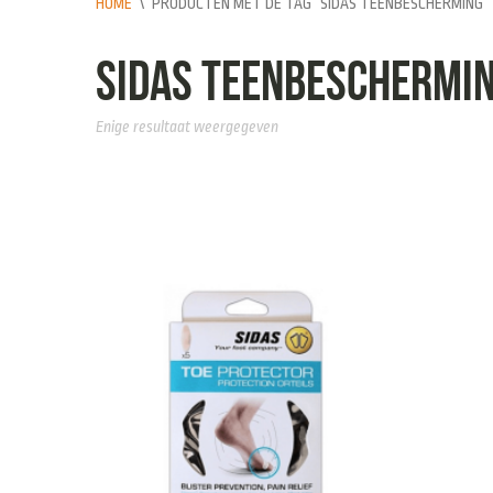
HOME
\
PRODUCTEN MET DE TAG “SIDAS TEENBESCHERMING”
Sidas Teenbeschermi
Enige resultaat weergegeven