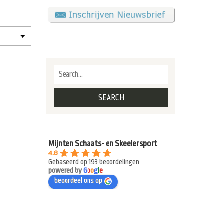
Mijnten Schaats- en Skeelersport
4.8
Gebaseerd op 193 beoordelingen
powered by
G
o
o
g
l
e
beoordeel ons op