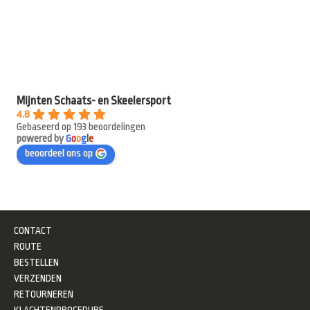
Mijnten Schaats- en Skeelersport
4.8
Gebaseerd op 193 beoordelingen
powered by
G
o
o
g
l
e
beoordeel ons op
CONTACT
ROUTE
BESTELLEN
VERZENDEN
RETOURNEREN