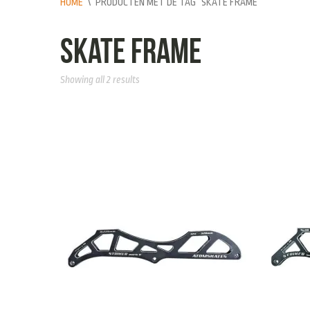
HOME
\
PRODUCTEN MET DE TAG “SKATE FRAME”
skate frame
Showing all 2 results