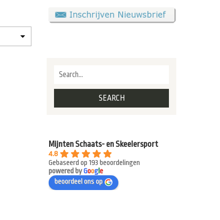
Mijnten Schaats- en Skeelersport
4.8
Gebaseerd op 193 beoordelingen
powered by
G
o
o
g
l
e
beoordeel ons op