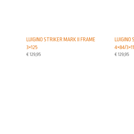
LUIGINO 
LUIGINO STRIKER MARK II FRAME
4×84/3×1
3×125
€
129,95
€
129,95