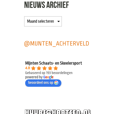
NIEUWS ARCHIEF
@MIJNTEN_ACHTERVELD
Mijnten Schaats- en Skeelersport
4.8
Gebaseerd op 193 beoordelingen
powered by
G
o
o
g
l
e
beoordeel ons op