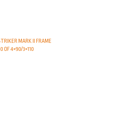
STRIKER MARK II FRAME
10 OF 4×90/3×110