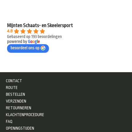
Mijnten Schaats- en Skeelersport
4.8
Gebaseerd op 193 beoordelingen
powered by
G
o
o
g
l
e
beoordeel ons op
CONTACT
ROUTE
BESTELLEN
VERZENDEN
RETOURNEREN
KLACHTENPROCEDURE
FAQ
OPENINGSTIJDEN