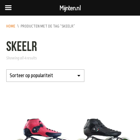
Mijnten.nl
HOME
\
PRODUCTEN MET DE TAG “SKEELR”
skeelr
Showing all 4 results