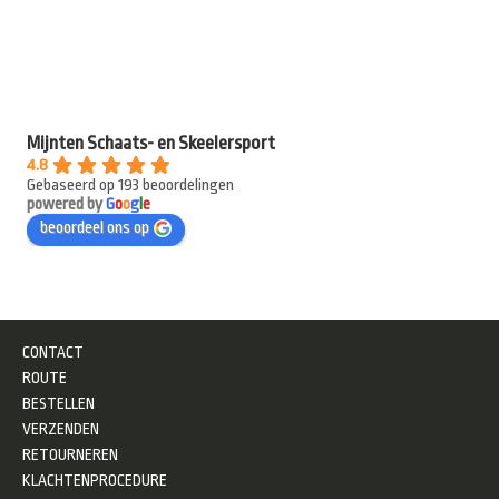
Mijnten Schaats- en Skeelersport
4.8
Gebaseerd op 193 beoordelingen
powered by
G
o
o
g
l
e
beoordeel ons op
CONTACT
ROUTE
BESTELLEN
VERZENDEN
RETOURNEREN
KLACHTENPROCEDURE