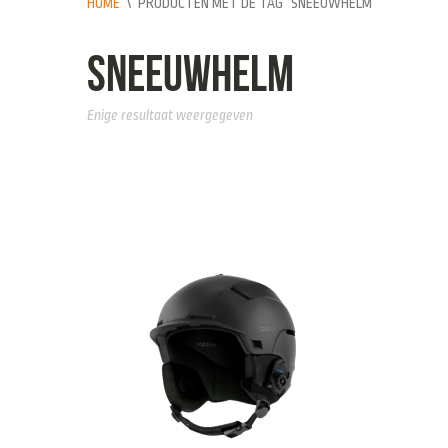
HOME
\
PRODUCTEN MET DE TAG “SNEEUWHELM”
sneeuwhelm
Enige resultaat weergegeven