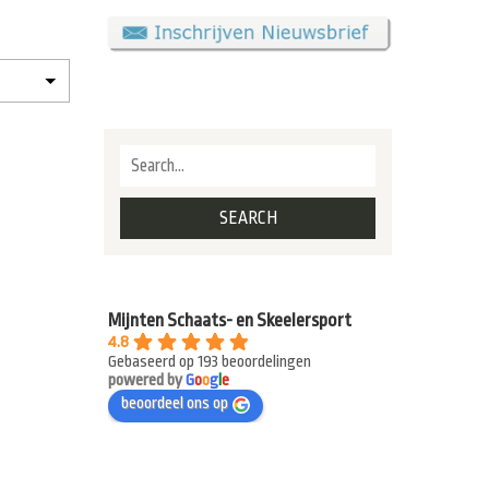
Mijnten Schaats- en Skeelersport
4.8
Gebaseerd op 193 beoordelingen
powered by
G
o
o
g
l
e
beoordeel ons op