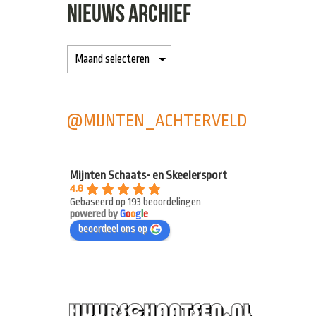
NIEUWS ARCHIEF
@MIJNTEN_ACHTERVELD
Mijnten Schaats- en Skeelersport
4.8
Gebaseerd op 193 beoordelingen
powered by
G
o
o
g
l
e
beoordeel ons op