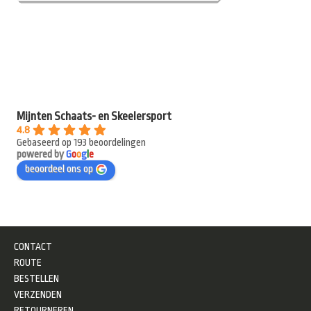
Mijnten Schaats- en Skeelersport
4.8
Gebaseerd op 193 beoordelingen
powered by
G
o
o
g
l
e
beoordeel ons op
CONTACT
ROUTE
BESTELLEN
VERZENDEN
RETOURNEREN