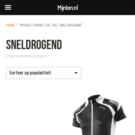
Mijnten.nl
HOME
\
PRODUCTEN MET DE TAG “SNELDROGEND”
sneldrogend
Enige resultaat weergegeven