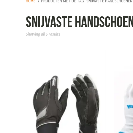
HOME
\
PRODUCTEN MET DE TAG “SNIJVASTE HANDSCHOENEN
snijvaste handschoe
Showing all 5 results