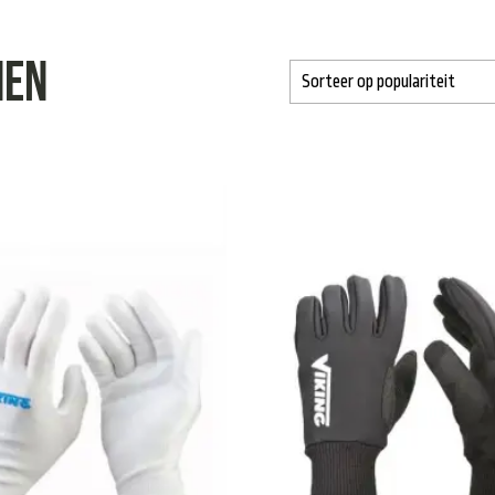
”
nen