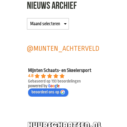
NIEUWS ARCHIEF
@MIJNTEN_ACHTERVELD
Mijnten Schaats- en Skeelersport
4.8
Gebaseerd op 193 beoordelingen
powered by
G
o
o
g
l
e
beoordeel ons op