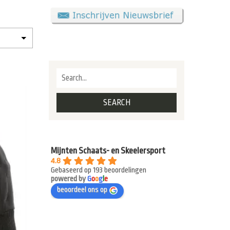
Mijnten Schaats- en Skeelersport
4.8
Gebaseerd op 193 beoordelingen
powered by
G
o
o
g
l
e
beoordeel ons op