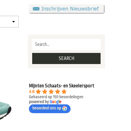
Mijnten Schaats- en Skeelersport
4.8
Gebaseerd op 193 beoordelingen
powered by
G
o
o
g
l
e
beoordeel ons op