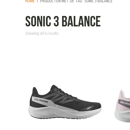
HOME
\
PRODUCTEN MET DE TAG “SONIC 3 BALANCE”
sonic 3 balance
Showing all 4 results