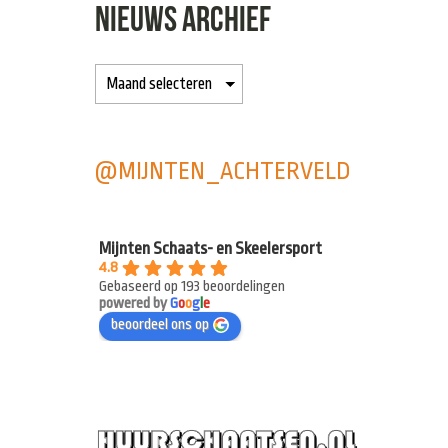
NIEUWS ARCHIEF
@MIJNTEN_ACHTERVELD
Mijnten Schaats- en Skeelersport
4.8
Gebaseerd op 193 beoordelingen
powered by
G
o
o
g
l
e
beoordeel ons op