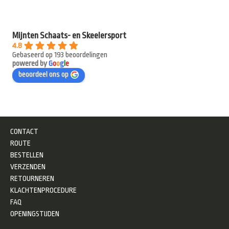
Mijnten Schaats- en Skeelersport
4.8
Gebaseerd op 193 beoordelingen
powered by
G
o
o
g
l
e
beoordeel ons op
CONTACT
ROUTE
BESTELLEN
VERZENDEN
RETOURNEREN
KLACHTENPROCEDURE
FAQ
OPENINGSTIJDEN