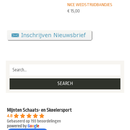
NICE WEDSTRIJDBANDJES
€
15,00
Mijnten Schaats- en Skeelersport
4.8
Gebaseerd op 193 beoordelingen
powered by
G
o
o
g
l
e