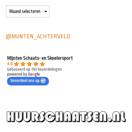
@MIJNTEN_ACHTERVELD
Mijnten Schaats- en Skeelersport
4.8
Gebaseerd op 193 beoordelingen
powered by
G
o
o
g
l
e
beoordeel ons op