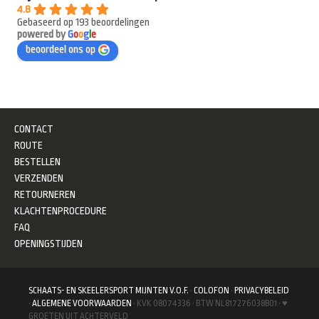
4.8
Gebaseerd op 193 beoordelingen
powered by
G
o
o
g
l
e
beoordeel ons op
CONTACT
ROUTE
BESTELLEN
VERZENDEN
RETOURNEREN
KLACHTENPROCEDURE
FAQ
OPENINGSTIJDEN
SCHAATS- EN SKEELERSPORT MIJNTEN V.O.F.
·
COLOFON
·
PRIVACYBELEID
·
ALGEMENE VOORWAARDEN
· KVK 08074336 · BTW NL817276038B01 · ♥
GROETEN UIT ACHTERVELD