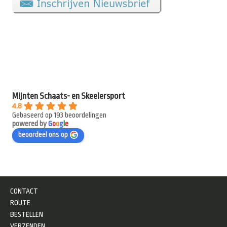
Mijnten Schaats- en Skeelersport
4.8
Gebaseerd op 193 beoordelingen
powered by
G
o
o
g
l
e
beoordeel ons op
CONTACT
ROUTE
BESTELLEN
VERZENDEN