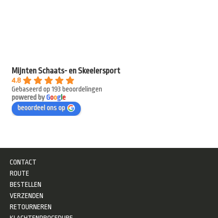
Mijnten Schaats- en Skeelersport
4.8
Gebaseerd op 193 beoordelingen
powered by
G
o
o
g
l
e
beoordeel ons op
CONTACT
ROUTE
BESTELLEN
VERZENDEN
RETOURNEREN