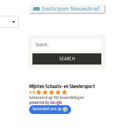
Mijnten Schaats- en Skeelersport
4.8
Gebaseerd op 193 beoordelingen
powered by
G
o
o
g
l
e
beoordeel ons op