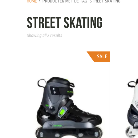
HOME
\
PRODUCTEN MET DE TAG “STREET SKATING”
street skating
Showing all 2 results
SALE