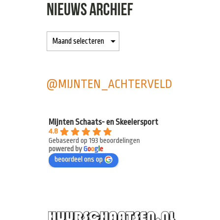
NIEUWS ARCHIEF
@MIJNTEN_ACHTERVELD
Mijnten Schaats- en Skeelersport
4.8
Gebaseerd op 193 beoordelingen
powered by
G
o
o
g
l
e
beoordeel ons op