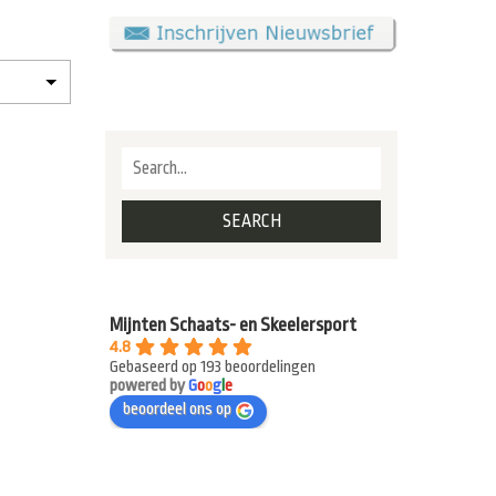
Mijnten Schaats- en Skeelersport
4.8
Gebaseerd op 193 beoordelingen
powered by
G
o
o
g
l
e
beoordeel ons op