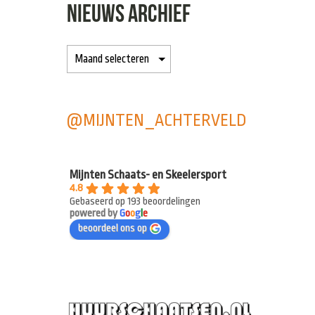
NIEUWS ARCHIEF
@MIJNTEN_ACHTERVELD
Mijnten Schaats- en Skeelersport
4.8
Gebaseerd op 193 beoordelingen
powered by
G
o
o
g
l
e
beoordeel ons op