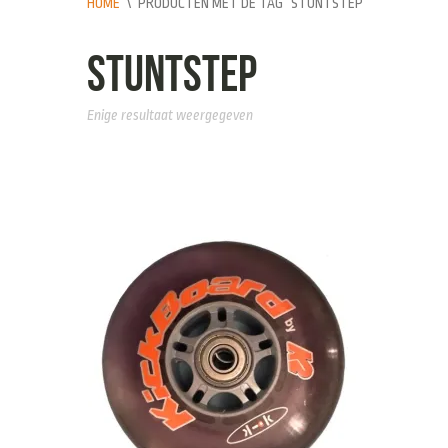
HOME
\
PRODUCTEN MET DE TAG “STUNTSTEP”
stuntstep
Enige resultaat weergegeven