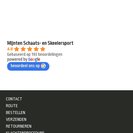
Mijnten Schaats- en Skeelersport
4.8
Gebaseerd op 193 beoordelingen
powered by
G
o
o
g
l
e
beoordeel ons op
CONTACT
ROUTE
BESTELLEN
VERZENDEN
RETOURNEREN