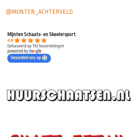
@MIJNTEN_ACHTERVELD
Mijnten Schaats- en Skeelersport
4.8
Gebaseerd op 193 beoordelingen
powered by
G
o
o
g
l
e
beoordeel ons op