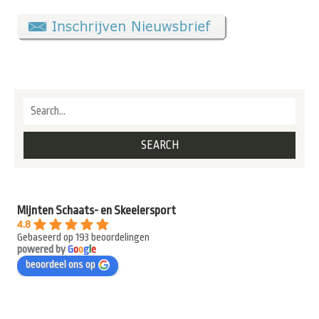
Mijnten Schaats- en Skeelersport
4.8
Gebaseerd op 193 beoordelingen
powered by
G
o
o
g
l
e
beoordeel ons op