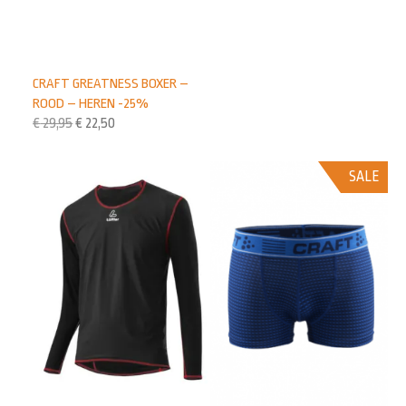
CRAFT GREATNESS BOXER –
ROOD – HEREN -25%
€
29,95
€
22,50
SALE