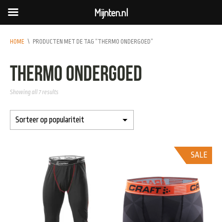
Mijnten.nl
HOME
\
PRODUCTEN MET DE TAG “THERMO ONDERGOED”
Thermo ondergoed
Showing all 7 results
SALE