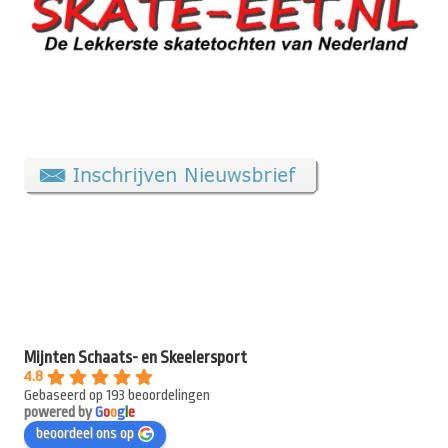
Mijnten Schaats- en Skeelersport
4.8
Gebaseerd op 193 beoordelingen
powered by
G
o
o
g
l
e
beoordeel ons op