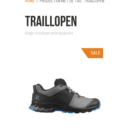
HOME
\
PRODUCTEN MET DE TAG “TRAILLOPEN”
traillopen
Enige resultaat weergegeven
SALE