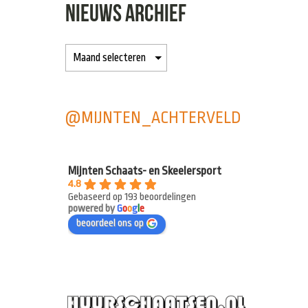
NIEUWS ARCHIEF
@MIJNTEN_ACHTERVELD
Mijnten Schaats- en Skeelersport
4.8
Gebaseerd op 193 beoordelingen
powered by
G
o
o
g
l
e
beoordeel ons op