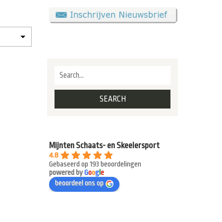
Mijnten Schaats- en Skeelersport
4.8
Gebaseerd op 193 beoordelingen
powered by
G
o
o
g
l
e
beoordeel ons op