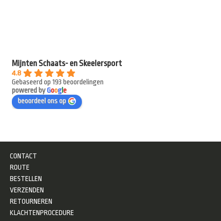
Mijnten Schaats- en Skeelersport
4.8
Gebaseerd op 193 beoordelingen
powered by
G
o
o
g
l
e
beoordeel ons op
CONTACT
ROUTE
BESTELLEN
VERZENDEN
RETOURNEREN
KLACHTENPROCEDURE