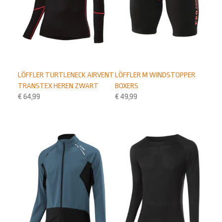
LÖFFLER TURTLENECK AIRVENT
LÖFFLER M WINDSTOPPER
TRANSTEX HEREN ZWART
BOXERS
€
64,99
€
49,99