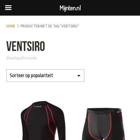
Mijnten.nl
HOME
\
PRODUCTEN MET DE TAG “VENTSIRO”
ventsiro
Showing all 4 results