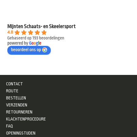
Mijnten Schaats- en Skeelersport
4.8
Gebaseerd op 193 beoordelingen
powered by
G
o
o
g
l
e
beoordeel ons op
CONTACT
ROUTE
BESTELLEN
VERZENDEN
RETOURNEREN
KLACHTENPROCEDURE
FAQ
OPENINGSTIJDEN