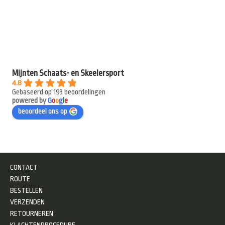
Mijnten Schaats- en Skeelersport
4.8
Gebaseerd op 193 beoordelingen
powered by
G
o
o
g
l
e
beoordeel ons op
CONTACT
ROUTE
BESTELLEN
VERZENDEN
RETOURNEREN