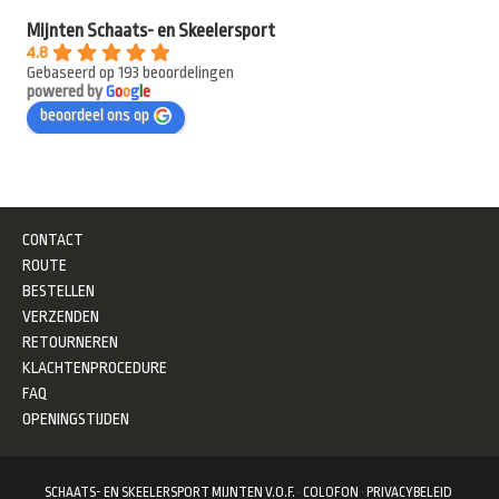
Mijnten Schaats- en Skeelersport
4.8
Gebaseerd op 193 beoordelingen
powered by
G
o
o
g
l
e
beoordeel ons op
CONTACT
ROUTE
BESTELLEN
VERZENDEN
RETOURNEREN
KLACHTENPROCEDURE
FAQ
OPENINGSTIJDEN
SCHAATS- EN SKEELERSPORT MIJNTEN V.O.F.
·
COLOFON
·
PRIVACYBELEID