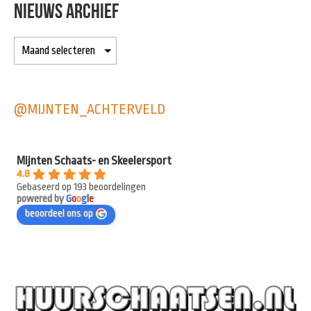
NIEUWS ARCHIEF
@MIJNTEN_ACHTERVELD
Mijnten Schaats- en Skeelersport
4.8
Gebaseerd op 193 beoordelingen
powered by
G
o
o
g
l
e
beoordeel ons op